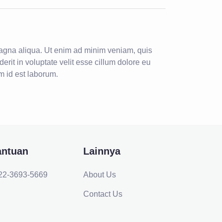
 magna aliqua. Ut enim ad minim veniam, quis
rit in voluptate velit esse cillum dolore eu
im id est laborum.
antuan
Lainnya
22-3693-5669
About Us
Contact Us