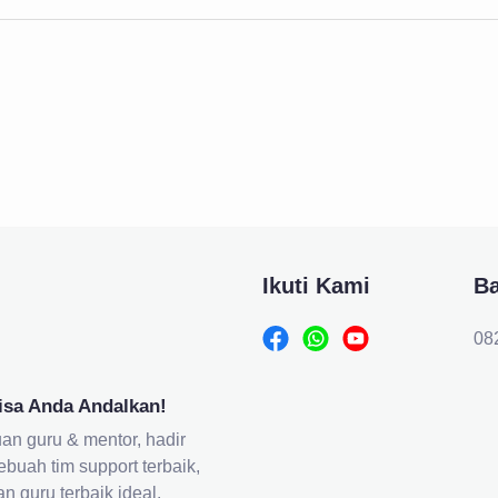
Ikuti Kami
B
08
isa Anda Andalkan!
an guru & mentor, hadir
ebuah tim support terbaik,
guru terbaik ideal.